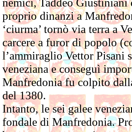
nemici, Taddeo Giustiniani d
proprio dinanzi a Manfredon
‘ciurma’ tornò via terra a Ve
carcere a furor di popolo (c
l’ammiraglio Vettor Pisani si
veneziana e conseguì import
Manfredonia fu colpito dall
del 1380.
Intanto, le sei galee venezi
fondale di Manfredonia. Pr