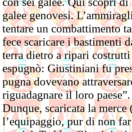
con sei galee. Qui scoprì di
galee genovesi. L’ammiragl
tentare un combattimento tan
fece scaricare i bastimenti d
terra dietro a ripari costrutt
espugnò: Giustiniani fu pres
pugna dovevano attraversare p
riguadagnare il loro paese”.
Dunque, scaricata la merce (
l’equipaggio, pur di non far