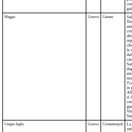
con
gal
Maggio
Genova
Gaetani
Sal
Ter
ass
con
abi
rep
chi
le 
dal
cas
Sa
dag
ent
mol
Tra
in 
All
si 
con
gue
Vie
Si
Giugno luglio
Genova
Costantinopoli
La
ost