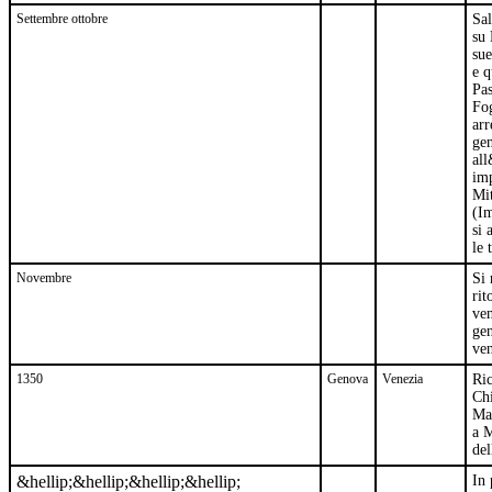
Settembre ottobre
Sal
su 
sue
e q
Pas
Fog
arr
gen
all
imp
Mit
(Im
si 
le 
Novembre
Si 
rit
ven
gen
ven
1350
Genova
Venezia
Ric
Chi
Mag
a M
del
&hellip;&hellip;&hellip;&hellip;
In 