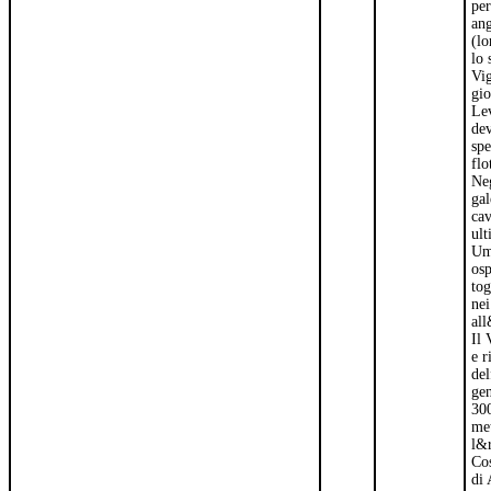
per
ang
(lo
lo 
Vig
gio
Lev
dev
spe
flo
Neg
gal
cav
ult
Um
osp
tog
nei
al
Il 
e r
del
gen
300
me
l&r
Cos
di 