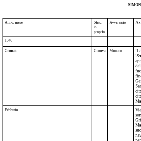
SIMON
Anno, mese
Stato,
Avversario
Azi
in
proprio
1346
Gennaio
Genova
Monaco
Il
l&
app
del
fuo
fin
Gen
San
cit
cit
Mat
Febbraio
Vie
son
Gri
Mar
suc
nav
per