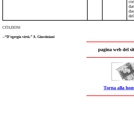
com
dan
duc
del
CITAZIONI
-
-“D’egregia virtù.” A. Giustiniani
pagina web del si
Torna alla hom