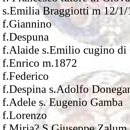
s.Emilia Braggiotti m 12/1/
f.Giannino
f.Despuna
f.Alaide s.Emilio cugino d
f.Enrico m.1872
f.Federico
f.Despina s.Adolfo Donega
f.Adele s. Eugenio Gamba
f.Lorenzo
f.Miria? S Giuseppe Zalum