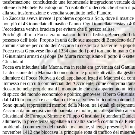
trasformazione, concludendo una fenomenale integrazione verticale dal 
ottiene da Michele Paleologo un “crisobollo” o decreto che sbarra il pas
alla sua trasformazione e vendita soprattutto nelle Fiandre.
Lo Zaccaria aveva invece il problema opposto a Scio, dove il mastice 
non più di 43 tonnellate di mastice l’anno. Ogni tonnellata costava 400 
l’eccedenza veniva bruciata per evitare che il prezzo salisse.
Poiché gli affari a Focea erano mal condotti da Tedisio, Benedetto I d
possesso dell’isola. Proprio in una delle sue assenze di Benedetto da
amministratore per conto dei Zaccaria fu costretto a trasferire la popol
Focea resta Genovese fino al 1334 quando i porti tornano in mano Gr
I Giustiniani armati dal doge De Murta riconquistano il porto il 6 s
Giustiniani.
Focea era infeudata alla Maona, ma in realtà era governata dai Gattilu
La decisione della Maona di concentrare le proprie attività sulla gesti
allumiere di Focea Nuova a degli appaltatori legati ai Maonesi da contra
immesso nei circuiti commerciali dell’Occidente, come conferma l’anal
ricostruire nelle proprie mani il monopolio che era appartenuto un tem
di spicco del mondo economico e politico genovese: Oberto Giustinia
dal 1416 fu podestà e castellano di Focea, venendo riconfermato nel 1
Sono quindi rappresentati membri della Maon, tra i quali gli esponenti
Zaccaria da numerosi vincoli parentali e inoltre, in collegamento ai so
Giustiniani de Furneto, Simone e Filippo Giustiniani quondam Danielis
allumiere, in precedenza appaltate a un’altra società costituita da Pi
problemi al commercio del mastice, ma anche, si tenga presente, in u
novembre 1412 che bloccava la principale rotta di traffico del minerale