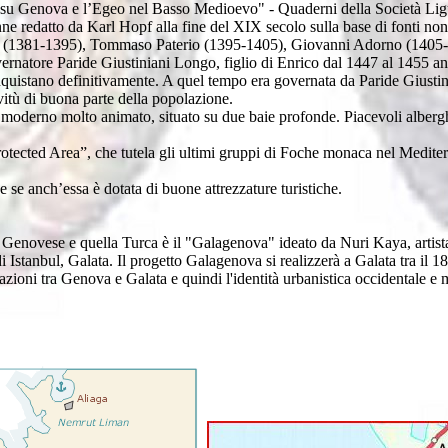
 su Genova e l’Egeo nel Basso Medioevo" - Quaderni della Società Ligu
e redatto da Karl Hopf alla fine del XIX secolo sulla base di fonti non 
rio (1381-1395), Tommaso Paterio (1395-1405), Giovanni Adorno (1405-1
ernatore Paride Giustiniani Longo, figlio di Enrico dal 1447 al 1455 an
onquistano definitivamente. A quel tempo era governata da Paride Giusti
vitù di buona parte della popolazione.
oderno molto animato, situato su due baie profonde. Piacevoli alberghi,
rotected Area”, che tutela gli ultimi gruppi di Foche monaca nel Mediter
e anch’essa è dotata di buone attrezzature turistiche.
Genovese e quella Turca è il "Galagenova" ideato da Nuri Kaya, artista e
 Istanbul, Galata. Il progetto Galagenova si realizzerà a Galata tra il 18
elazioni tra Genova e Galata e quindi l'identità urbanistica occidentale e