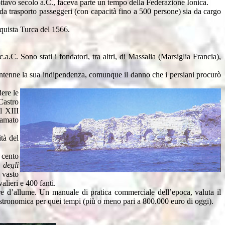
'ottavo secolo a.C., faceva parte un tempo della Federazione Ionica.
da trasporto passeggeri (con capacità fino a 500 persone) sia da cargo
nquista Turca del 1566.
.C. Sono stati i fondatori, tra altri, di Massalia (Marsiglia Francia),
 mantenne la sua indipendenza, comunque il danno che i persiani procurò
ere le
 Castro
l XIII
iamato
ità del
 cento
 degli
 vasto
alieri e 400 fanti.
re d’allume. Un manuale di pratica commerciale dell’epoca, valuta il
 astronomica per quei tempi (più o meno pari a 800.000 euro di oggi).