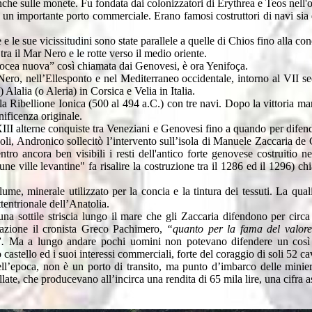
anche sulle monete. Fu fondata dai colonizzatori di Erythrea e Teos nell
 un importante porto commerciale. Erano famosi costruttori di navi sia 
e sue vicissitudini sono state parallele a quelle di Chios fino alla co
ra il Mar Nero e le rotte verso il medio oriente.
Focea nuova” così chiamata dai Genovesi, è ora Yenifoça.
o, nell’Ellesponto e nel Mediterraneo occidentale, intorno al VII sec.a
lalia (o Aleria) in Corsica e Velia in Italia.
 alla Ribellione Ionica (500 al 494 a.C.) con tre navi. Dopo la vittoria
ificenza originale.
III alterne conquiste tra Veneziani e Genovesi fino a quando per difend
opoli, Andronico sollecitò l’intervento sull’isola di Manuele Zaccaria de
o ancora ben visibili i resti dell'antico forte genovese costruitio ne
ne ville levantine" fa risalire la costruzione tra il 1286 ed il 1296) ch
lume, minerale utilizzato per la concia e la tintura dei tessuti. La qual
tentrionale dell’Anatolia.
una sottile striscia lungo il mare che gli Zaccaria difendono per circa
zione il cronista Greco Pachimero,
“quanto per la fama del valore
.
Ma a lungo andare pochi uomini non potevano difendere un così
o castello ed i suoi interessi commerciali, forte del coraggio di soli 52 cav
dell’epoca, non è un porto di transito, ma punto d’imbarco delle minie
llate, che producevano all’incirca una rendita di 65 mila lire, una cifra