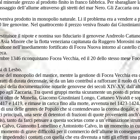
minerale grezzo al prodotto finito in franco fabbrica. Per sbaragliare l
saggio dell’allume attraverso gli stretti del mar Nero. Gli Zaccaria ora 
veniva prodotto in monopolio naturale. Li il problema era a vendere a p
lire genovine. Nel quattrocento il prezzo veniva fissato dai Giustiniani i
estituisce il nipote e nomina suo fiduciario il genovese Andreolo Catta
ll’Asia Minore che la flotta veneziana capitanata da Ruggero Morosini r
azione nell’insediamento fortificato di Focea Nuova intorno al castello c
eca.
ettembre 1346 riconquistano Focea Vecchia, ed il 20 dello stesso mese 
si di Lesbo.
one del monopolio del mastice, mentre la gestione di Focea Vecchia era del
tti di durata decennale, se da un lato contribuì a rafforzare il ruolo di
isi della documentazione notarile genovese dei secoli XIV-XV, dall’altr
po agli Zaccaria. Tra questi gruppi merita sicuramente un posto di primo
ni olim de Monelia, Giacomo Giustiniani Longo, Cattaneo Vivaldi e sopr
417 e 1419, e rimase in carica fino alla morte, avvenuta nel 1423-1424.
 di una delle gentes de Populo che si contendevano la corona dogale, e u
ci principali, una serie di detentori di frazioni di quote provenienti an
), tanto da farci pensare a questa societas come a un’emanazione strume
etro Calvo, Giannotto Lomellino e Antoniotto Calvo, in un momento in cu
n momento di grave difficoltà per il commercio dell’allume in consegu
 impedendo i contatti con quella che era divenuta a tutti gli effetti una