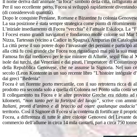
Il nome deriva dall’animale “la foca” simbolo della città, raffigurato 
Per il suo eccellente porto, Focea si sviluppò rapidamente diventando
(di considerevoli quantità).
Dopo le conquiste Persiane, Romane e Bizantine fu colonia Genovese e l
La sua posizione è stata sempre strategica come punto di rifornimento t
L’iniziale insediamento di Focea “vecchia” è l’attuale Eskifoça. La “
I Focesi erano grandi navigatori e fondarono molte colonie sul Mar Ner
Nizza, Tartessus (vicino a Cadice in Spagna), Ampurias (in Catalogna) A
La città perse il suo potere dopo l’invasione dei persiani e participò
alla città fu così grande che Focea non riguadagnò mai più la sua magn
Famosa fin dal medioevo per le sue miniere di Allume, seguì fino al X
isole dai turchi, dai Veneziani e dai pirati, l’imperatore di Costantin
della Repubblica Genovese, che ne assunse la Signoria. Nel suo centr
secolo (Leon Kontente in un suo recente libro "L'histoire intégrale d'u
dai greci "Bedenia"
Focea è un fiorente porto mercantile, con il suo retroterra ricca di al
prodotto era seconda solo a quella di Colonea nel Ponto sulla costa set
Il collegamento tra Focea e le altre province Greche era ridotto ad 
kilometri,
“non tanto per la fortezza del luogo”,
scrive con ammira
Italiani, pronti d’animo e di braccio ad osare qualunque audacia”
territorio. Così il Signore di Focea si accontenta di fortificare il propri
Focea, a differenza di tutte le altre colonie Genovesi del Levante 
commercio dell’allume in circa 14 mila cantarti, pari a circa 750 tonne