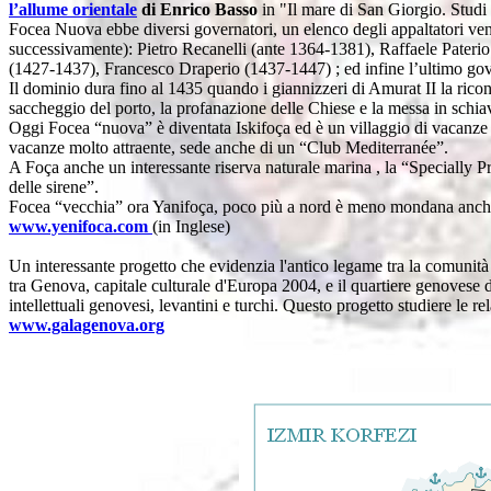
l’allume orientale
di Enrico Basso
in "Il mare di San Giorgio. Studi
Focea Nuova ebbe diversi governatori, un elenco degli appaltatori venn
successivamente): Pietro Recanelli (ante 1364-1381), Raffaele Pate
(1427-1437), Francesco Draperio (1437-1447) ; ed infine l’ultimo gov
Il dominio dura fino al 1435 quando i giannizzeri di Amurat II la ric
saccheggio del porto, la profanazione delle Chiese e la messa in schia
Oggi Focea “nuova” è diventata Iskifoça ed è un villaggio di vacanze m
vacanze molto attraente, sede anche di un “Club Mediterranée”.
A Foça anche un interessante riserva naturale marina , la “Specially P
delle sirene”.
Focea “vecchia” ora Yanifoça, poco più a nord è meno mondana anche s
www.yenifoca.com
(in Inglese)
Un interessante progetto che evidenzia l'antico legame tra la comunità 
tra Genova, capitale culturale d'Europa 2004, e il quartiere genovese di
intellettuali genovesi, levantini e turchi. Questo progetto studiere le r
www.galagenova.org