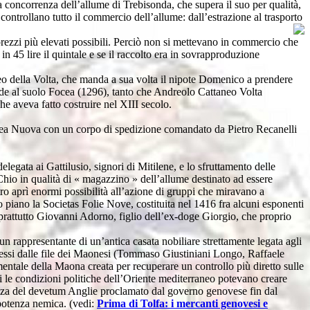
a concorrenza dell’allume di Trebisonda, che supera il suo per qualità,
controllano tutto il commercio dell’allume: dall’estrazione al trasporto
rezzi più elevati possibili. Perciò non si mettevano in commercio che
n 45 lire il quintale e se il raccolto era in sovrapproduzione
neo della Volta, che manda a sua volta il nipote Domenico a prendere
ade al suolo Focea (1296), tanto che Andreolo Cattaneo Volta
he aveva fatto costruire nel XIII secolo.
Focea Nuova con un corpo di spedizione comandato da Pietro Recanelli
egata ai Gattilusio, signori di Mitilene, e lo sfruttamento delle
 Chio in qualità di « magazzino » dell’allume destinato ad essere
o aprì enormi possibilità all’azione di gruppi che miravano a
 piano la Societas Folie Nove, costituita nel 1416 fra alcuni esponenti
attutto Giovanni Adorno, figlio dell’ex-doge Giorgio, che proprio
n rappresentante di un’antica casata nobiliare strettamente legata agli
ch’essi dalle file dei Maonesi (Tommaso Giustiniani Longo, Raffaele
ntale della Maona creata per recuperare un controllo più diretto sulle
i le condizioni politiche dell’Oriente mediterraneo potevano creare
enza del devetum Anglie proclamato dal governo genovese fin dal
 potenza nemica. (vedi:
Prima di Tolfa: i mercanti genovesi e