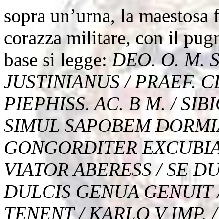
sopra un’urna, la maestosa 
corazza militare, con il pugn
base si legge:
DEO. O. M. S
JUSTINIANUS / PRAEF. C
PIEPHISS. AC. B M. / SIB
SIMUL SAPOBEM DORMIA
GONGORDITER EXCUBIAS
VIATOR ABERESS / SE DU
DULCIS GENUA GENUIT
TENENT / KARLO V IMP. 