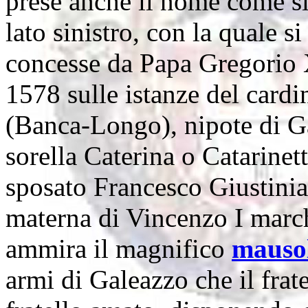
prese anche il nome come si
lato sinistro, con la quale s
concesse da Papa Gregorio 
1578 sulle istanze del card
(Banca-Longo), nipote di Ga
sorella Caterina o Catarine
sposato Francesco Giustinia
materna di Vincenzo I march
ammira il magnifico
mauso
armi di Galeazzo che il frat