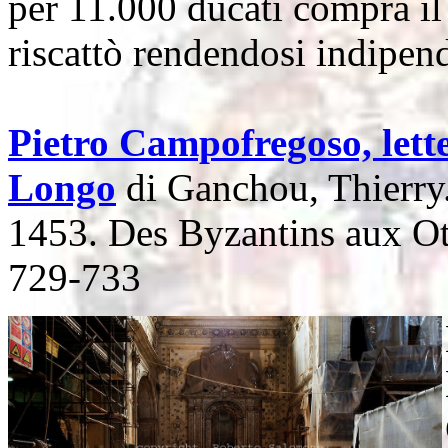
per 11.000 ducati compra il 
riscattò rendendosi indipen
Pietro Campofregoso, lett
Longo
di Ganchou, Thierry.
1453. Des Byzantins aux Ot
729-733